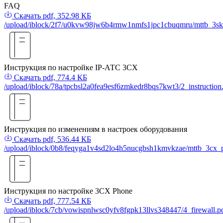
FAQ
Скачать
pdf, 352.98 КБ
/upload/iblock/2f7/u0kvw98jw6b4rmw1nmfs1jpc1cbuqmru/mttb_3sk
Инструкция по настройке IP-АТС 3СХ
Скачать
pdf, 774.4 КБ
/upload/iblock/78a/tpcbsl2a0fea9esf6zmkedr8bqs7kwt3/2_instruction
Инструкция по изменениям в настроек оборудования
Скачать
pdf, 536.44 КБ
/upload/iblock/0b8/feqyga1v4sd2lo4h5nucgbsh1kmvkzae/mttb_3cx_
Инструкция по настройке 3CX Phone
Скачать
pdf, 777.54 КБ
/upload/iblock/7cb/vowispnlwsc0yfv8fgpk13llvs348447/4_firewall.p