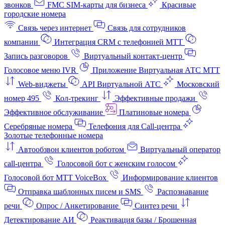
звонков
FMC SIM-карты для бизнеса
Красивые
городские номера
Связь через интернет
Связь для сотрудников
компании
Интеграция CRM с телефонией МТТ
Запись разговоров
Виртуальный контакт‑центр
Голосовое меню IVR
Приложение Виртуальная АТС МТТ
Web-виджеты
API Виртуальной АТС
Московский
номер 495
Кол-трекинг
Эффективные продажи
Эффективное обслуживание
Платиновые номера
Серебряные номера
Телефония для Call-центра
Золотые телефонные номера
Автообзвон клиентов роботом
Виртуальный оператор
call-центра
Голосовой бот с женским голосом
Голосовой бот МТТ VoiceBox
Информирование клиентов
Отправка шаблонных писем и SMS
Распознавание
речи
Опрос / Анкетирование
Синтез речи
Детектирование АИ
Реактивация базы / Брошенная