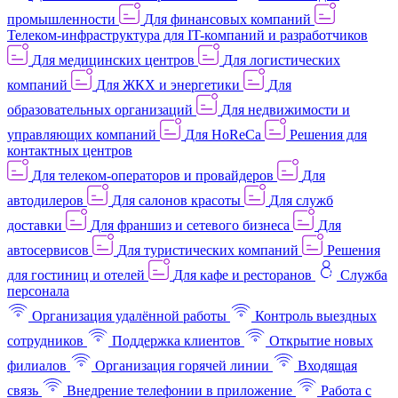
промышленности
Для финансовых компаний
Телеком-инфраструктура для IT-компаний и разработчиков
Для медицинских центров
Для логистических
компаний
Для ЖКХ и энергетики
Для
образовательных организаций
Для недвижимости и
управляющих компаний
Для HoReCa
Решения для
контактных центров
Для телеком-операторов и провайдеров
Для
автодилеров
Для салонов красоты
Для служб
доставки
Для франшиз и сетевого бизнеса
Для
автосервисов
Для туристических компаний
Решения
для гостиниц и отелей
Для кафе и ресторанов
Служба
персонала
Организация удалённой работы
Контроль выездных
сотрудников
Поддержка клиентов
Открытие новых
филиалов
Организация горячей линии
Входящая
связь
Внедрение телефонии в приложение
Работа с