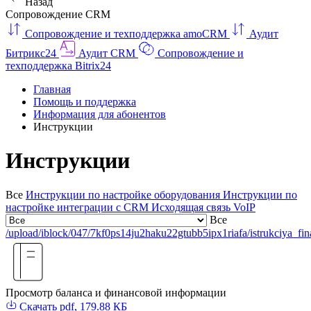
Назад
Сопровождение CRM
Сопровождение и техподдержка amoCRM
Аудит
Битрикс24
Аудит CRM
Сопровождение и
техподдержка Bitrix24
Главная
Помощь и поддержка
Информация для абонентов
Инструкции
Инструкции
Все
Инструкции по настройке оборудования
Инструкции по
настройке интеграции с CRM
Исходящая связь VoIP
Все
/upload/iblock/047/7kf0ps14ju2haku22gtubb5ipx1riafa/istrukciya_fi
Просмотр баланса и финансовой информации
Скачать
pdf, 179.88 КБ