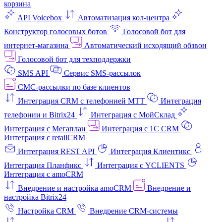
корзина
API Voicebox
Автоматизация кол‑центра
Конструктор голосовых ботов
Голосовой бот для
интернет‑магазина
Автоматический исходящий обзвон
Голосовой бот для техподдержки
SMS API
Сервис SMS-рассылок
СМС-рассылки по базе клиентов
Интеграция CRM с телефонией МТТ
Интеграция
телефонии и Bitrix24
Интеграция с МойСклад
Интеграция с Мегаплан
Интеграция с 1C CRM
Интеграция с retailCRM
Интеграция REST API
Интеграция Клиентикс
Интеграция Планфикс
Интеграция с YCLIENTS
Интеграция с amoCRM
Внедрение и настройка amoCRM
Внедрение и
настройка Bitrix24
Настройка CRM
Внедрение CRM-системы