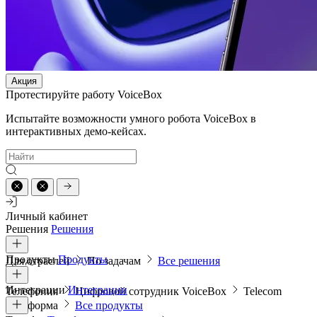
Акция
Протестируйте работу VoiceBox
Испытайте возможности умного робота VoiceBox в
интерактивных демо-кейсах.
Личный кабинет
Решения
Решения
Продукты
Продукты
Для отраслей
По задачам
Все решения
Интеграции
Интеграции
Телефония
Цифровой сотрудник VoiceBox
Telecom
платформа
Все продукты