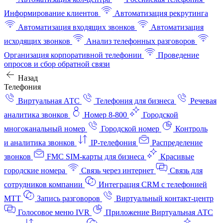
Информирование клиентов
Автоматизация рекрутинга
Автоматизация входящих звонков
Автоматизация
исходящих звонков
Анализ телефонных разговоров
Организация корпоративной телефонии
Проведение
опросов и сбор обратной связи
Назад
Телефония
Виртуальная АТС
Телефония для бизнеса
Речевая
аналитика звонков
Номер 8-800
Городской
многоканальный номер
Городской номер
Контроль
и аналитика звонков
IP-телефония
Распределение
звонков
FMC SIM-карты для бизнеса
Красивые
городские номера
Связь через интернет
Связь для
сотрудников компании
Интеграция CRM с телефонией
МТТ
Запись разговоров
Виртуальный контакт‑центр
Голосовое меню IVR
Приложение Виртуальная АТС