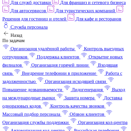
Для служб доставки
Для франшиз и сетевого бизнеса
Для автосервисов
Для туристических компаний
Решения для гостиниц и отелей
Для кафе и ресторанов
Служба персонала
Назад
По задачам
Организация удалённой работы
Контроль выездных
сотрудников
Поддержка клиентов
Открытие новых
филиалов
Организация горячей линии
Входящая
связь
Внедрение телефонии в приложение
Работа с
задолженностью
Организация исходящей связи
Повышение дозваниваемости
Лидогенерация
Выход
на международные рынки
Защита номера
Доставка
одноразовых кодов
Контроль качества звонков
Массовый подбор персонала
Обзвон клиентов
Организация службы поддержки
Организация кол-центра
Автоматизация кол-центра
Российская телефония