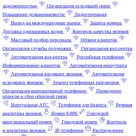
задолженностью
Организация исходящей связи
Повышение дозваниваемости
Лидогенерация
Выход на международные рынки
Защита номера
Доставка одноразовых кодов
Контроль качества звонков
Массовый подбор персонала
Обзвон клиентов
Организация службы поддержки
Организация кол-центра
Автоматизация кол-центра
Российская телефония
Информирование клиентов
Автоматизация рекрутинга
Автоматизация входящих звонков
Автоматизация
исходящих звонков
Анализ телефонных разговоров
Организация корпоративной телефонии
Проведение
опросов и сбор обратной связи
Виртуальная АТС
Телефония для бизнеса
Речевая
аналитика звонков
Номер 8-800
Городской
многоканальный номер
Городской номер
Контроль
и аналитика звонков
IP-телефония
Распределение