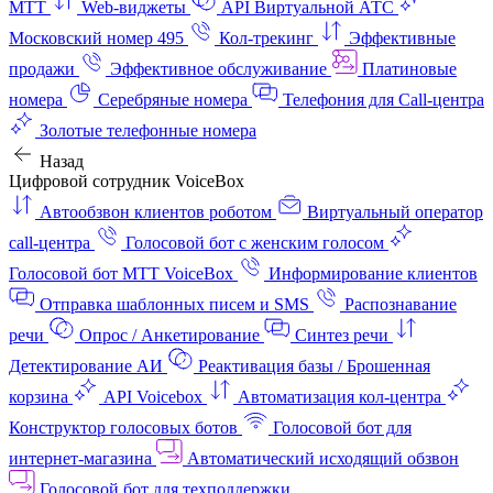
МТТ
Web-виджеты
API Виртуальной АТС
Московский номер 495
Кол-трекинг
Эффективные
продажи
Эффективное обслуживание
Платиновые
номера
Серебряные номера
Телефония для Call-центра
Золотые телефонные номера
Назад
Цифровой сотрудник VoiceBox
Автообзвон клиентов роботом
Виртуальный оператор
call-центра
Голосовой бот с женским голосом
Голосовой бот МТТ VoiceBox
Информирование клиентов
Отправка шаблонных писем и SMS
Распознавание
речи
Опрос / Анкетирование
Синтез речи
Детектирование АИ
Реактивация базы / Брошенная
корзина
API Voicebox
Автоматизация кол‑центра
Конструктор голосовых ботов
Голосовой бот для
интернет‑магазина
Автоматический исходящий обзвон
Голосовой бот для техподдержки