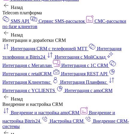
Назад
Telecom платформа
SMS API
Сервис SMS-рассылок
СМС-рассылки
по базе клиентов
Назад
Интеграции и доработки CRM
Интеграция CRM с телефонией МТТ
Интеграция
телефонии и Bitrix24
Интеграция с МойСклад
Интеграция с Мегаплан
Интеграция с 1C CRM
Интеграция с retailCRM
Интеграция REST API
Интеграция Клиентикс
Интеграция Планфикс
Интеграция с YCLIENTS
Интеграция с amoCRM
Назад
Внедрение и настройка CRM
Внедрение и настройка amoCRM
Внедрение и
настройка Bitrix24
Настройка CRM
Внедрение CRM-
системы