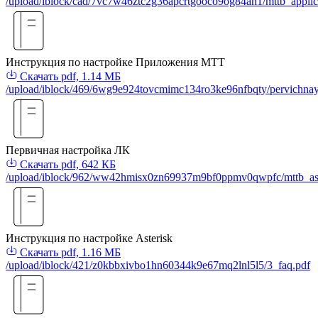
/upload/iblock/cad/7vc7w46ztc2g36apcrtgooco9og84an1/mttb_applic
Инструкция по настройке Приложения МТТ
Скачать
pdf, 1.14 МБ
/upload/iblock/469/6wg9e924tovcmimc134ro3ke96nfbqty/pervichnay
Первичная настройка ЛК
Скачать
pdf, 642 КБ
/upload/iblock/962/ww42hmisx0zn69937m9bf0ppmv0qwpfc/mttb_aste
Инструкция по настройке Asterisk
Скачать
pdf, 1.16 МБ
/upload/iblock/421/z0kbbxivbo1hn60344k9e67mq2lnl5l5/3_faq.pdf