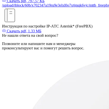
Скачать
pdf, 797.57 КБ
/upload/iblock/60b/x702347a19ru9e3elxl0o7xtjmqk6vjc/mttb_freepb
Инструкция по настройке IP-АТС Asterisk* (FreePBX)
Скачать
pdf, 1.33 МБ
Не нашли
ответа
на свой вопрос?
Позвоните или напишите нам и менеджеры
проконсультируют вас и помогут решить вопрос.