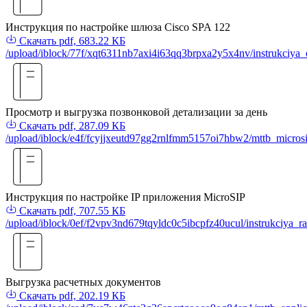
Инструкция по настройке шлюза Cisco SPA 122
Скачать
pdf, 683.22 КБ
/upload/iblock/77f/xqt6311nb7axi4i63qq3brpxa2y5x4nv/instrukciya_o
Просмотр и выгрузка позвонковой детализации за день
Скачать
pdf, 287.09 КБ
/upload/iblock/e4f/fcyjjxeutd97gg2rnlfmm5157oi7hbw2/mttb_micros
Инструкция по настройке IP приложения MicroSIP
Скачать
pdf, 707.55 КБ
/upload/iblock/0ef/f2vpv3nd679tqyldc0c5ibcpfz40ucul/instrukciya_
Выгрузка расчетных документов
Скачать
pdf, 202.19 КБ