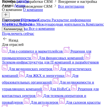
Тарифы
Тарифы
Интеграции и доработки CRM
Внедрение и настройка
Акции
Акции
CRM
Сопровождение CRM
Все интеграции
О компании
О компании
Пресс-центр
Партнерам
Партнерам
Отзывы
Карьера
Раскрытие информации
Контакты
+7 (401) 220-00-24
Лицензии
Международная деятельность
Комплаенс
и деловая этика
Все о компании
Калининград
Подключить сейчас
Назад
Для отраслей
Для e-commerce и маркетплейсов
Решения для
промышленности
Для финансовых компаний
Телеком-инфраструктура для IT-компаний и разработчиков
Для медицинских центров
Для логистических
компаний
Для ЖКХ и энергетики
Для
образовательных организаций
Для недвижимости и
управляющих компаний
Для HoReCa
Решения для
контактных центров
Для телеком-операторов и
провайдеров
Для автодилеров
Для салонов красоты