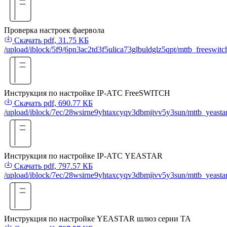
Проверка настроек фаервола
Скачать
pdf, 31.75 КБ
/upload/iblock/5f9/6pn3ac2td3f5ulica73glbuldglz5qpt/mttb_freeswitc
Инструкция по настройке IP-АТС FreeSWITCH
Скачать
pdf, 690.77 КБ
/upload/iblock/7ec/28wsirne9yhtaxcyqv3dbmjivv5y3sun/mttb_yeastar
Инструкция по настройке IP-АТС YEASTAR
Скачать
pdf, 797.57 КБ
/upload/iblock/7ec/28wsirne9yhtaxcyqv3dbmjivv5y3sun/mttb_yeastar
Инструкция по настройке YEASTAR шлюз серии TA