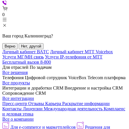
0
Ваш город
Калининград
?
Верно
Нет, другой
Личный кабинет ВАТС
Личный кабинет МТТ Voicebox
Услуги МГ/МН связь
Услуги IP-телефония от МТТ
Бесплатный вызов 8-800
Для отраслей
По задачам
Все решения
Телефония
Цифровой сотрудник VoiceBox
Telecom платформа
Все продукты
Интеграции и доработки CRM
Внедрение и настройка CRM
Сопровождение CRM
Все интеграции
Пресс-центр
Отзывы
Карьера
Раскрытие информации
Контакты
Лицензии
Международная деятельность
Комплаенс
и деловая этика
Все о компании
Для e-commerce и маркетплейсов
Решения для