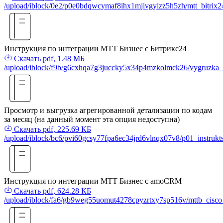
/upload/iblock/0e2/p0e0bdqwcymaf8ihx1mjivgyizz5h5zh/mtt_bitrix
Инструкция по интеграции МТТ Бизнес с Битрикс24
Скачать
pdf, 1.48 МБ
/upload/iblock/f9b/g6cxhqa7g3juccky5x34p4mzkolmck26/vygruzka_
Просмотр и выгрузка агрегированной детализации по кодам
за месяц (на данный момент эта опция недоступна)
Скачать
pdf, 225.69 КБ
/upload/iblock/bc6/pvi60gcsy77fpa6ec34jrd6vlnqx07v8/p01_instruk
Инструкция по интеграции МТТ Бизнес с amoCRM
Скачать
pdf, 624.28 КБ
/upload/iblock/fa6/gb9weg55uomut4278cpyzrtxy7sp516v/mttb_cisc