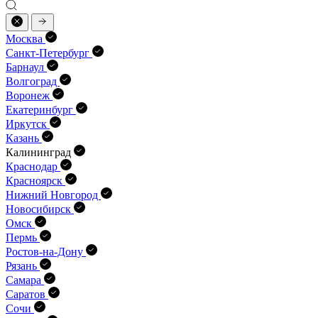
Москва
Санкт-Петербург
Барнаул
Волгоград
Воронеж
Екатеринбург
Иркутск
Казань
Калининград
Краснодар
Красноярск
Нижний Новгород
Новосибирск
Омск
Пермь
Ростов-на-Дону
Рязань
Самара
Саратов
Сочи