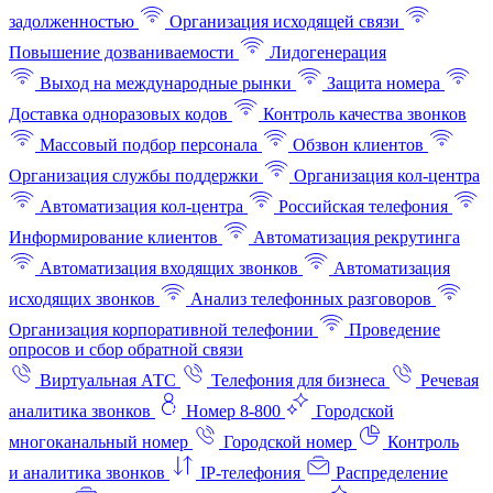
задолженностью
Организация исходящей связи
Повышение дозваниваемости
Лидогенерация
Выход на международные рынки
Защита номера
Доставка одноразовых кодов
Контроль качества звонков
Массовый подбор персонала
Обзвон клиентов
Организация службы поддержки
Организация кол-центра
Автоматизация кол-центра
Российская телефония
Информирование клиентов
Автоматизация рекрутинга
Автоматизация входящих звонков
Автоматизация
исходящих звонков
Анализ телефонных разговоров
Организация корпоративной телефонии
Проведение
опросов и сбор обратной связи
Виртуальная АТС
Телефония для бизнеса
Речевая
аналитика звонков
Номер 8-800
Городской
многоканальный номер
Городской номер
Контроль
и аналитика звонков
IP-телефония
Распределение