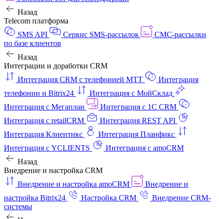
Назад
Telecom платформа
SMS API
Сервис SMS-рассылок
СМС-рассылки
по базе клиентов
Назад
Интеграции и доработки CRM
Интеграция CRM с телефонией МТТ
Интеграция
телефонии и Bitrix24
Интеграция с МойСклад
Интеграция с Мегаплан
Интеграция с 1C CRM
Интеграция с retailCRM
Интеграция REST API
Интеграция Клиентикс
Интеграция Планфикс
Интеграция с YCLIENTS
Интеграция с amoCRM
Назад
Внедрение и настройка CRM
Внедрение и настройка amoCRM
Внедрение и
настройка Bitrix24
Настройка CRM
Внедрение CRM-
системы