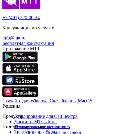
+7 (401) 220-00-24
Консультация по услугам
info@mtt.ru
Бесплатная консультация
Приложение МТТ
Скачайте для Windows
Cкачайте для MacOS
Решения
Продукты
Суфлирование для Call‑центра
Доски от МТС Линк
Помощь и поддержка
Речевая аналитика звонков
Универсальные решения
Телефония для бизнеса
Телефония для службы доставки