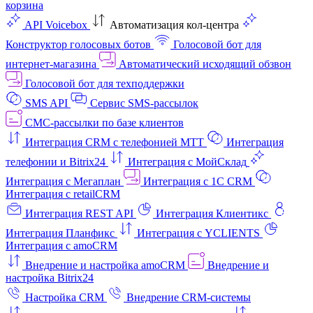
корзина
API Voicebox
Автоматизация кол‑центра
Конструктор голосовых ботов
Голосовой бот для
интернет‑магазина
Автоматический исходящий обзвон
Голосовой бот для техподдержки
SMS API
Сервис SMS-рассылок
СМС-рассылки по базе клиентов
Интеграция CRM с телефонией МТТ
Интеграция
телефонии и Bitrix24
Интеграция с МойСклад
Интеграция с Мегаплан
Интеграция с 1C CRM
Интеграция с retailCRM
Интеграция REST API
Интеграция Клиентикс
Интеграция Планфикс
Интеграция с YCLIENTS
Интеграция с amoCRM
Внедрение и настройка amoCRM
Внедрение и
настройка Bitrix24
Настройка CRM
Внедрение CRM-системы