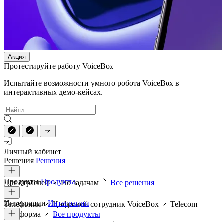
Акция
Протестируйте работу VoiceBox
Испытайте возможности умного робота VoiceBox в
интерактивных демо-кейсах.
Личный кабинет
Решения
Решения
Продукты
Продукты
Для отраслей
По задачам
Все решения
Интеграции
Интеграции
Телефония
Цифровой сотрудник VoiceBox
Telecom
платформа
Все продукты