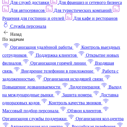
Для служб доставки
Для франшиз и сетевого бизнеса
Для автосервисов
Для туристических компаний
Решения для гостиниц и отелей
Для кафе и ресторанов
Служба персонала
Назад
По задачам
Организация удалённой работы
Контроль выездных
сотрудников
Поддержка клиентов
Открытие новых
филиалов
Организация горячей линии
Входящая
связь
Внедрение телефонии в приложение
Работа с
задолженностью
Организация исходящей связи
Повышение дозваниваемости
Лидогенерация
Выход
на международные рынки
Защита номера
Доставка
одноразовых кодов
Контроль качества звонков
Массовый подбор персонала
Обзвон клиентов
Организация службы поддержки
Организация кол-центра
Автоматизация кол-центра
Российская телефония