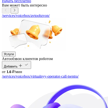
Начать бесплатно
Вам может быть интересно
/services/voicebox/avtoobzvon/
Услуги
Автообзвон клиентов роботом
Добавить
от
1.6
₽/мин
/services/voicebox/virtualnyy-operator-call-tsentra/