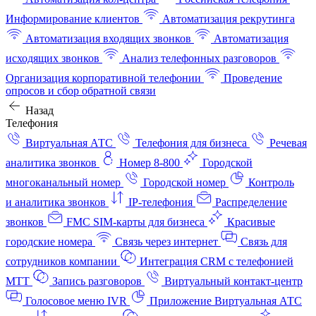
Информирование клиентов
Автоматизация рекрутинга
Автоматизация входящих звонков
Автоматизация
исходящих звонков
Анализ телефонных разговоров
Организация корпоративной телефонии
Проведение
опросов и сбор обратной связи
Назад
Телефония
Виртуальная АТС
Телефония для бизнеса
Речевая
аналитика звонков
Номер 8-800
Городской
многоканальный номер
Городской номер
Контроль
и аналитика звонков
IP-телефония
Распределение
звонков
FMC SIM-карты для бизнеса
Красивые
городские номера
Связь через интернет
Связь для
сотрудников компании
Интеграция CRM с телефонией
МТТ
Запись разговоров
Виртуальный контакт‑центр
Голосовое меню IVR
Приложение Виртуальная АТС