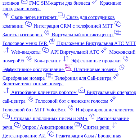
звонков
FMC SIM-карты для бизнеса
Красивые
городские номера
Связь через интернет
Связь для сотрудников
компании
Интеграция CRM с телефонией МТТ
Запись разговоров
Виртуальный контакт‑центр
Голосовое меню IVR
Приложение Виртуальная АТС МТТ
Web-виджеты
API Виртуальной АТС
Московский
номер 495
Кол-трекинг
Эффективные продажи
Эффективное обслуживание
Платиновые номера
Серебряные номера
Телефония для Call-центра
Золотые телефонные номера
Автообзвон клиентов роботом
Виртуальный оператор
call-центра
Голосовой бот с женским голосом
Голосовой бот МТТ VoiceBox
Информирование клиентов
Отправка шаблонных писем и SMS
Распознавание
речи
Опрос / Анкетирование
Синтез речи
Детектирование АИ
Реактивация базы / Брошенная