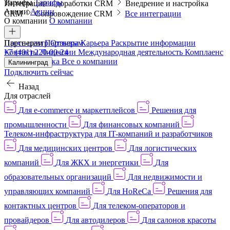
Тарифы
Тарифы
Интеграции и доработки CRM
Внедрение и настройка
Акции
Акции
CRM
Сопровождение CRM
Все интеграции
О компании
О компании
Пресс-центр
Партнерам
Партнерам
Отзывы
Карьера
Раскрытие информации
Контакты
+7 (401) 220-00-24
Лицензии
Международная деятельность
Комплаенс
и деловая этика
Все о компании
Калининград
Подключить сейчас
Назад
Для отраслей
Для e-commerce и маркетплейсов
Решения для
промышленности
Для финансовых компаний
Телеком-инфраструктура для IT-компаний и разработчиков
Для медицинских центров
Для логистических
компаний
Для ЖКХ и энергетики
Для
образовательных организаций
Для недвижимости и
управляющих компаний
Для HoReCa
Решения для
контактных центров
Для телеком-операторов и
провайдеров
Для автодилеров
Для салонов красоты