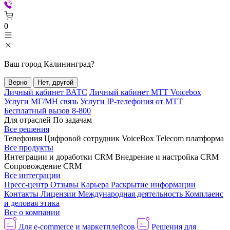
0
Ваш город
Калининград
?
Верно
Нет, другой
Личный кабинет ВАТС
Личный кабинет МТТ Voicebox
Услуги МГ/МН связь
Услуги IP-телефония от МТТ
Бесплатный вызов 8-800
Для отраслей
По задачам
Все решения
Телефония
Цифровой сотрудник VoiceBox
Telecom платформа
Все продукты
Интеграции и доработки CRM
Внедрение и настройка CRM
Сопровождение CRM
Все интеграции
Пресс-центр
Отзывы
Карьера
Раскрытие информации
Контакты
Лицензии
Международная деятельность
Комплаенс
и деловая этика
Все о компании
Для e-commerce и маркетплейсов
Решения для