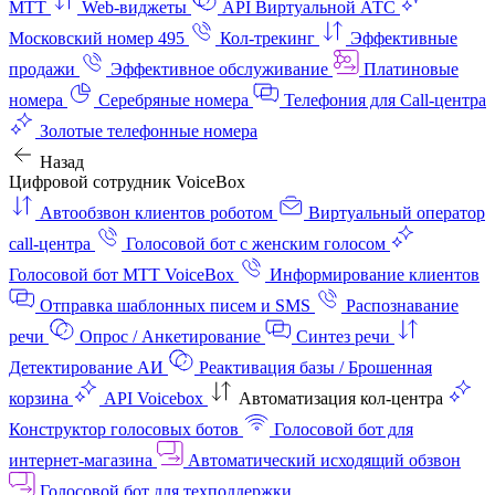
МТТ
Web-виджеты
API Виртуальной АТС
Московский номер 495
Кол-трекинг
Эффективные
продажи
Эффективное обслуживание
Платиновые
номера
Серебряные номера
Телефония для Call-центра
Золотые телефонные номера
Назад
Цифровой сотрудник VoiceBox
Автообзвон клиентов роботом
Виртуальный оператор
call-центра
Голосовой бот с женским голосом
Голосовой бот МТТ VoiceBox
Информирование клиентов
Отправка шаблонных писем и SMS
Распознавание
речи
Опрос / Анкетирование
Синтез речи
Детектирование АИ
Реактивация базы / Брошенная
корзина
API Voicebox
Автоматизация кол‑центра
Конструктор голосовых ботов
Голосовой бот для
интернет‑магазина
Автоматический исходящий обзвон
Голосовой бот для техподдержки