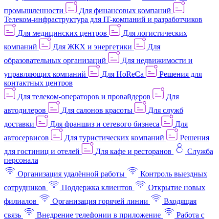
промышленности
Для финансовых компаний
Телеком-инфраструктура для IT-компаний и разработчиков
Для медицинских центров
Для логистических
компаний
Для ЖКХ и энергетики
Для
образовательных организаций
Для недвижимости и
управляющих компаний
Для HoReCa
Решения для
контактных центров
Для телеком-операторов и провайдеров
Для
автодилеров
Для салонов красоты
Для служб
доставки
Для франшиз и сетевого бизнеса
Для
автосервисов
Для туристических компаний
Решения
для гостиниц и отелей
Для кафе и ресторанов
Служба
персонала
Организация удалённой работы
Контроль выездных
сотрудников
Поддержка клиентов
Открытие новых
филиалов
Организация горячей линии
Входящая
связь
Внедрение телефонии в приложение
Работа с