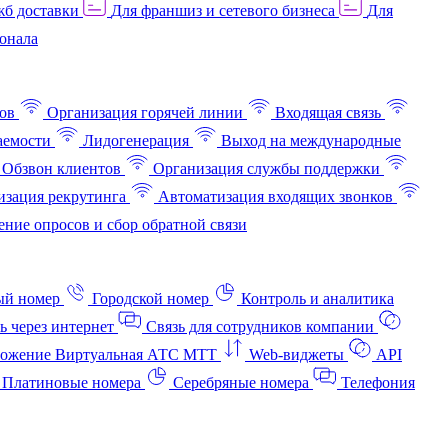
жб доставки
Для франшиз и сетевого бизнеса
Для
онала
ов
Организация горячей линии
Входящая связь
аемости
Лидогенерация
Выход на международные
Обзвон клиентов
Организация службы поддержки
изация рекрутинга
Автоматизация входящих звонков
ние опросов и сбор обратной связи
ый номер
Городской номер
Контроль и аналитика
ь через интернет
Связь для сотрудников компании
ожение Виртуальная АТС МТТ
Web-виджеты
API
Платиновые номера
Серебряные номера
Телефония