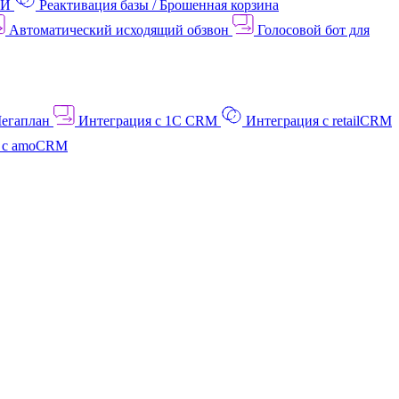
АИ
Реактивация базы / Брошенная корзина
Автоматический исходящий обзвон
Голосовой бот для
Мегаплан
Интеграция с 1C CRM
Интеграция с retailCRM
я с amoCRM