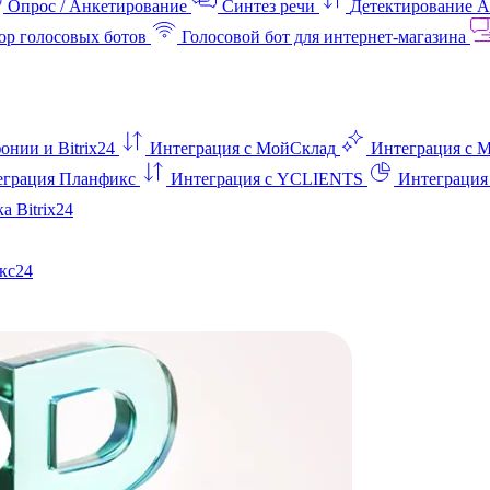
Опрос / Анкетирование
Синтез речи
Детектирование 
ор голосовых ботов
Голосовой бот для интернет‑магазина
онии и Bitrix24
Интеграция с МойСклад
Интеграция с 
еграция Планфикс
Интеграция с YCLIENTS
Интеграци
а Bitrix24
кс24