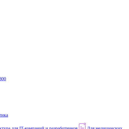
800
тика
тура для IT-компаний и разработчиков
Для медицинских