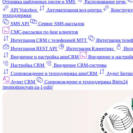
Отправка шаблонных писем и SMS
Распознавание речи
API Voicebox
Автоматизация кол‑центра
Конструкт
техподдержки
SMS API
Сервис SMS-рассылок
СМС-рассылки по базе клиентов
Интеграция CRM с телефонией МТТ
Интеграция телеф
Интеграция REST API
Интеграция Клиентикс
Инт
Внедрение и настройка amoCRM
Внедрение и настройк
Настройка CRM
Внедрение CRM-системы
Сопровождение и техподдержка amoCRM
Аудит Битри
Аудит CRM
Сопровождение и техподдержка Bitrix24
/promotions/vats-za-1-rubl/