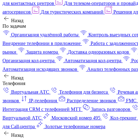
для контактных центров
Для телеком-операторов и провай
автосервисов
Для туристических компаний
Решения дл
Назад
По задачам
Организация удалённой работы
Контроль выездных со
Внедрение телефонии в приложение
Работа с задолженнос
рынки
Защита номера
Доставка одноразовых кодов
Организация кол-центра
Автоматизация кол-центра
Ро
Автоматизация исходящих звонков
Анализ телефонных раз
Назад
Телефония
Виртуальная АТС
Телефония для бизнеса
Речевая 
звонков
IP-телефония
Распределение звонков
FMC 
Интеграция CRM с телефонией МТТ
Запись разговоров
Виртуальной АТС
Московский номер 495
Кол-трекинг
для Call-центра
Золотые телефонные номера
Назад