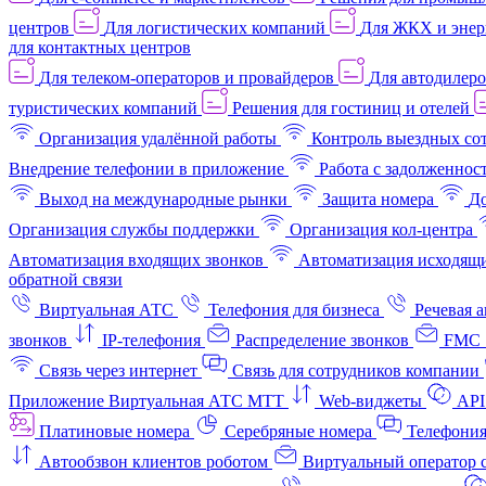
центров
Для логистических компаний
Для ЖКХ и энер
для контактных центров
Для телеком-операторов и провайдеров
Для автодилер
туристических компаний
Решения для гостиниц и отелей
Организация удалённой работы
Контроль выездных со
Внедрение телефонии в приложение
Работа с задолженнос
Выход на международные рынки
Защита номера
До
Организация службы поддержки
Организация кол-центра
Автоматизация входящих звонков
Автоматизация исходящи
обратной связи
Виртуальная АТС
Телефония для бизнеса
Речевая 
звонков
IP-телефония
Распределение звонков
FMC 
Связь через интернет
Связь для сотрудников компании
Приложение Виртуальная АТС МТТ
Web-виджеты
API
Платиновые номера
Серебряные номера
Телефония
Автообзвон клиентов роботом
Виртуальный оператор c