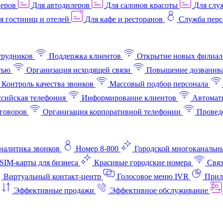
деров
Для автодилеров
Для салонов красоты
Для слу
я гостиниц и отелей
Для кафе и ресторанов
Служба перс
трудников
Поддержка клиентов
Открытие новых филиал
тью
Организация исходящей связи
Повышение дозванив
Контроль качества звонков
Массовый подбор персонала
ссийская телефония
Информирование клиентов
Автомат
говоров
Организация корпоративной телефонии
Проведе
аналитика звонков
Номер 8-800
Городской многоканальн
SIM-карты для бизнеса
Красивые городские номера
Связ
Виртуальный контакт‑центр
Голосовое меню IVR
Прил
Эффективные продажи
Эффективное обслуживание