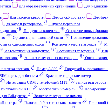
гетики
Для образовательных организаций
Для недвижим
ов
Для салонов красоты
Для служб доставки
Для фран
Для кафе и ресторанов
Служба персонала
трудников
Поддержка клиентов
Открытие новых филиал
тью
Организация исходящей связи
Повышение дозванив
ставка одноразовых кодов
Контроль качества звонков
Ма
Автоматизация кол-центра
Российская телефония
Инф
х звонков
Анализ телефонных разговоров
Организация 
аналитика звонков
Номер 8-800
Городской многоканальн
SIM-карты для бизнеса
Красивые городские номера
Интеграция CRM с телефонией МТТ
Запись разговоров
 Виртуальной АТС
Московский номер 495
Кол-трекинг
 для Call-центра
Золотые телефонные номера
all-центра
Голосовой бот с женским голосом
Голосовой 