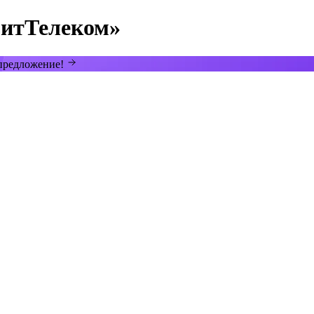
итТелеком»
 предложение!