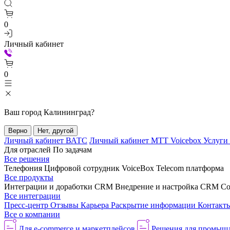
0
Личный кабинет
0
Ваш город
Калининград
?
Верно
Нет, другой
Личный кабинет ВАТС
Личный кабинет МТТ Voicebox
Услуги
Для отраслей
По задачам
Все решения
Телефония
Цифровой сотрудник VoiceBox
Telecom платформа
Все продукты
Интеграции и доработки CRM
Внедрение и настройка CRM
Со
Все интеграции
Пресс-центр
Отзывы
Карьера
Раскрытие информации
Контакт
Все о компании
Для e-commerce и маркетплейсов
Решения для промыш