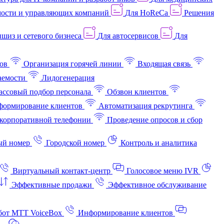
ости и управляющих компаний
Для HoReCa
Решения
шиз и сетевого бизнеса
Для автосервисов
Для
ов
Организация горячей линии
Входящая связь
аемости
Лидогенерация
ссовый подбор персонала
Обзвон клиентов
ормирование клиентов
Автоматизация рекрутинга
корпоративной телефонии
Проведение опросов и сбор
ый номер
Городской номер
Контроль и аналитика
Виртуальный контакт‑центр
Голосовое меню IVR
Эффективные продажи
Эффективное обслуживание
бот МТТ VoiceBox
Информирование клиентов