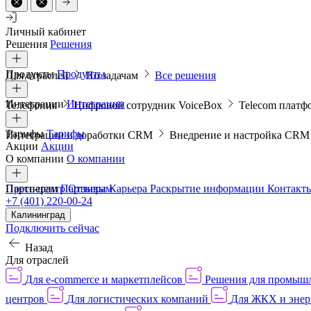
Личный кабинет
Решения
Решения
Продукты
Продукты
Для отраслей
По задачам
Все решения
Интеграции
Интеграции
Телефония
Цифровой сотрудник VoiceBox
Telecom платф
Тарифы
Тарифы
Интеграции и доработки CRM
Внедрение и настройка CR
Акции
Акции
О компании
О компании
Пресс-центр
Партнерам
Партнерам
Отзывы
Карьера
Раскрытие информации
Контакт
+7 (401) 220-00-24
Калининград
Подключить сейчас
Назад
Для отраслей
Для e-commerce и маркетплейсов
Решения для промыш
центров
Для логистических компаний
Для ЖКХ и энер