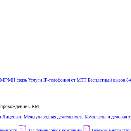
 МГ/МН связь
Услуги IP-телефония от МТТ
Бесплатный вызов 8-
провождение CRM
ы
Лицензии
Международная деятельность
Комплаенс и деловая э
ленности
Для финансовых компаний
Телеком-инфраструк