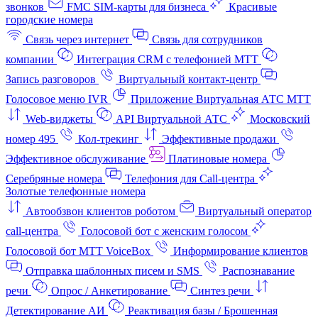
звонков
FMC SIM-карты для бизнеса
Красивые
городские номера
Связь через интернет
Связь для сотрудников
компании
Интеграция CRM с телефонией МТТ
Запись разговоров
Виртуальный контакт‑центр
Голосовое меню IVR
Приложение Виртуальная АТС МТТ
Web-виджеты
API Виртуальной АТС
Московский
номер 495
Кол-трекинг
Эффективные продажи
Эффективное обслуживание
Платиновые номера
Серебряные номера
Телефония для Call-центра
Золотые телефонные номера
Автообзвон клиентов роботом
Виртуальный оператор
call-центра
Голосовой бот с женским голосом
Голосовой бот МТТ VoiceBox
Информирование клиентов
Отправка шаблонных писем и SMS
Распознавание
речи
Опрос / Анкетирование
Синтез речи
Детектирование АИ
Реактивация базы / Брошенная