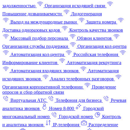
задолженностью
Организация исходящей связи
Повышение дозваниваемости
Лидогенерация
Выход на международные рынки
Защита номера
Доставка одноразовых кодов
Контроль качества звонков
Массовый подбор персонала
Обзвон клиентов
Организация службы поддержки
Организация кол-центра
Автоматизация кол-центра
Российская телефония
Информирование клиентов
Автоматизация рекрутинга
Автоматизация входящих звонков
Автоматизация
исходящих звонков
Анализ телефонных разговоров
Организация корпоративной телефонии
Проведение
опросов и сбор обратной связи
Виртуальная АТС
Телефония для бизнеса
Речевая
аналитика звонков
Номер 8-800
Городской
многоканальный номер
Городской номер
Контроль
и аналитика звонков
IP-телефония
Распределение