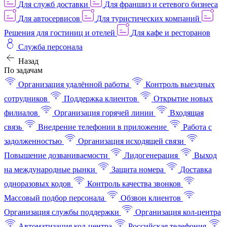
Для служб доставки
Для франшиз и сетевого бизнеса
Для автосервисов
Для туристических компаний
Решения для гостиниц и отелей
Для кафе и ресторанов
Служба персонала
Назад
По задачам
Организация удалённой работы
Контроль выездных
сотрудников
Поддержка клиентов
Открытие новых
филиалов
Организация горячей линии
Входящая
связь
Внедрение телефонии в приложение
Работа с
задолженностью
Организация исходящей связи
Повышение дозваниваемости
Лидогенерация
Выход
на международные рынки
Защита номера
Доставка
одноразовых кодов
Контроль качества звонков
Массовый подбор персонала
Обзвон клиентов
Организация службы поддержки
Организация кол-центра
Автоматизация кол-центра
Российская телефония