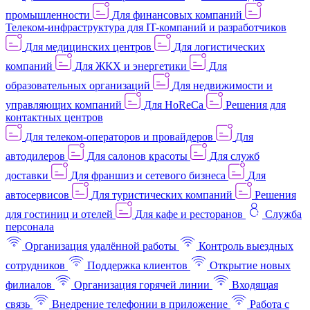
промышленности
Для финансовых компаний
Телеком-инфраструктура для IT-компаний и разработчиков
Для медицинских центров
Для логистических
компаний
Для ЖКХ и энергетики
Для
образовательных организаций
Для недвижимости и
управляющих компаний
Для HoReCa
Решения для
контактных центров
Для телеком-операторов и провайдеров
Для
автодилеров
Для салонов красоты
Для служб
доставки
Для франшиз и сетевого бизнеса
Для
автосервисов
Для туристических компаний
Решения
для гостиниц и отелей
Для кафе и ресторанов
Служба
персонала
Организация удалённой работы
Контроль выездных
сотрудников
Поддержка клиентов
Открытие новых
филиалов
Организация горячей линии
Входящая
связь
Внедрение телефонии в приложение
Работа с