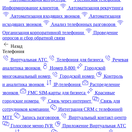
Информирование клиентов
Автоматизация рекрутинга
Автоматизация входящих звонков
Автоматизация
исходящих звонков
Анализ телефонных разговоров
Организация корпоративной телефонии
Проведение
опросов и сбор обратной связи
Назад
Телефония
Виртуальная АТС
Телефония для бизнеса
Речевая
аналитика звонков
Номер 8-800
Городской
многоканальный номер
Городской номер
Контроль
и аналитика звонков
IP-телефония
Распределение
звонков
FMC SIM-карты для бизнеса
Красивые
городские номера
Связь через интернет
Связь для
сотрудников компании
Интеграция CRM с телефонией
МТТ
Запись разговоров
Виртуальный контакт‑центр
Голосовое меню IVR
Приложение Виртуальная АТС