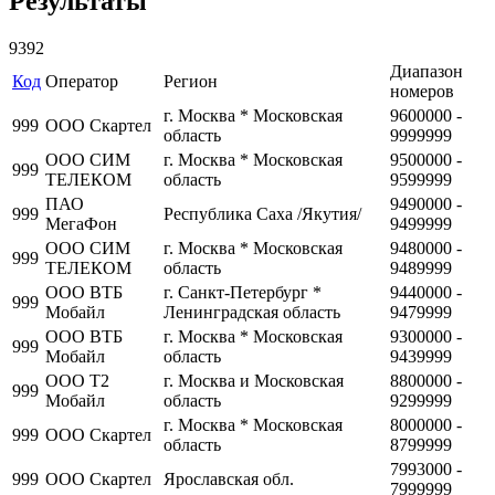
Результаты
9392
Диапазон
Код
Оператор
Регион
номеров
г. Москва * Московская
9600000 -
999
ООО Скартел
область
9999999
ООО СИМ
г. Москва * Московская
9500000 -
999
ТЕЛЕКОМ
область
9599999
ПАО
9490000 -
999
Республика Саха /Якутия/
МегаФон
9499999
ООО СИМ
г. Москва * Московская
9480000 -
999
ТЕЛЕКОМ
область
9489999
ООО ВТБ
г. Санкт-Петербург *
9440000 -
999
Мобайл
Ленинградская область
9479999
ООО ВТБ
г. Москва * Московская
9300000 -
999
Мобайл
область
9439999
ООО Т2
г. Москва и Московская
8800000 -
999
Мобайл
область
9299999
г. Москва * Московская
8000000 -
999
ООО Скартел
область
8799999
7993000 -
999
ООО Скартел
Ярославская обл.
7999999