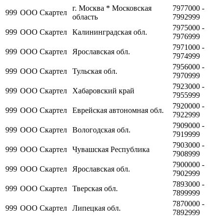
г. Москва * Московская
7977000 -
999
ООО Скартел
область
7992999
7975000 -
999
ООО Скартел
Калининградская обл.
7976999
7971000 -
999
ООО Скартел
Ярославская обл.
7974999
7956000 -
999
ООО Скартел
Тульская обл.
7970999
7923000 -
999
ООО Скартел
Хабаровский край
7955999
7920000 -
999
ООО Скартел
Еврейская автономная обл.
7922999
7909000 -
999
ООО Скартел
Вологодская обл.
7919999
7903000 -
999
ООО Скартел
Чувашская Республика
7908999
7900000 -
999
ООО Скартел
Ярославская обл.
7902999
7893000 -
999
ООО Скартел
Тверская обл.
7899999
7870000 -
999
ООО Скартел
Липецкая обл.
7892999