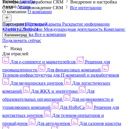
Тарифы
Тарифы
Интеграции и доработки CRM
Внедрение и настройка
Акции
Акции
CRM
Сопровождение CRM
Все интеграции
О компании
О компании
Пресс-центр
Партнерам
Партнерам
Отзывы
Карьера
Раскрытие информации
Контакты
+7 (401) 220-00-24
Лицензии
Международная деятельность
Комплаенс
и деловая этика
Все о компании
Калининград
Подключить сейчас
Назад
Для отраслей
Для e-commerce и маркетплейсов
Решения для
промышленности
Для финансовых компаний
Телеком-инфраструктура для IT-компаний и разработчиков
Для медицинских центров
Для логистических
компаний
Для ЖКХ и энергетики
Для
образовательных организаций
Для недвижимости и
управляющих компаний
Для HoReCa
Решения для
контактных центров
Для телеком-операторов и
провайдеров
Для автодилеров
Для салонов красоты