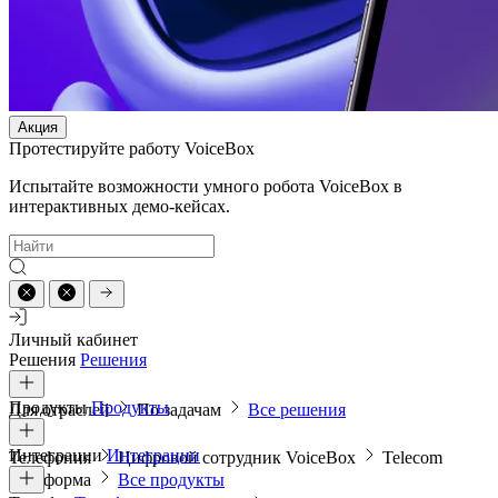
Акция
Протестируйте работу VoiceBox
Испытайте возможности умного робота VoiceBox в
интерактивных демо-кейсах.
Личный кабинет
Решения
Решения
Продукты
Продукты
Для отраслей
По задачам
Все решения
Интеграции
Интеграции
Телефония
Цифровой сотрудник VoiceBox
Telecom
платформа
Все продукты