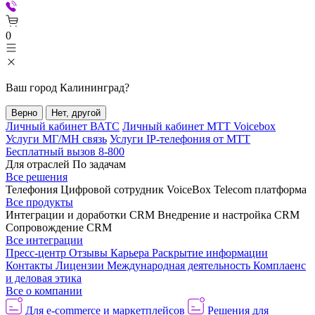
0
Ваш город
Калининград
?
Верно
Нет, другой
Личный кабинет ВАТС
Личный кабинет МТТ Voicebox
Услуги МГ/МН связь
Услуги IP-телефония от МТТ
Бесплатный вызов 8-800
Для отраслей
По задачам
Все решения
Телефония
Цифровой сотрудник VoiceBox
Telecom платформа
Все продукты
Интеграции и доработки CRM
Внедрение и настройка CRM
Сопровождение CRM
Все интеграции
Пресс-центр
Отзывы
Карьера
Раскрытие информации
Контакты
Лицензии
Международная деятельность
Комплаенс
и деловая этика
Все о компании
Для e-commerce и маркетплейсов
Решения для