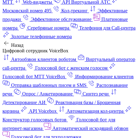
МТТ
Web-виджеты
API Виртуальной АТС
Московский номер 495
Кол-трекинг
Эффективные
продажи
Эффективное обслуживание
Платиновые
номера
Серебряные номера
Телефония для Call-центра
Золотые телефонные номера
Назад
Цифровой сотрудник VoiceBox
Автообзвон клиентов роботом
Виртуальный оператор
call-центра
Голосовой бот с женским голосом
Голосовой бот МТТ VoiceBox
Информирование клиентов
Отправка шаблонных писем и SMS
Распознавание
речи
Опрос / Анкетирование
Синтез речи
Детектирование АИ
Реактивация базы / Брошенная
корзина
API Voicebox
Автоматизация кол‑центра
Конструктор голосовых ботов
Голосовой бот для
интернет‑магазина
Автоматический исходящий обзвон
Голосовой бот для техподдержки