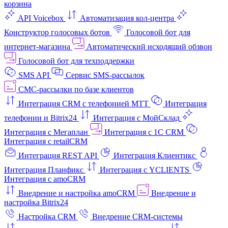
корзина
API Voicebox
Автоматизация кол‑центра
Конструктор голосовых ботов
Голосовой бот для
интернет‑магазина
Автоматический исходящий обзвон
Голосовой бот для техподдержки
SMS API
Сервис SMS-рассылок
СМС-рассылки по базе клиентов
Интеграция CRM с телефонией МТТ
Интеграция
телефонии и Bitrix24
Интеграция с МойСклад
Интеграция с Мегаплан
Интеграция с 1C CRM
Интеграция с retailCRM
Интеграция REST API
Интеграция Клиентикс
Интеграция Планфикс
Интеграция с YCLIENTS
Интеграция с amoCRM
Внедрение и настройка amoCRM
Внедрение и
настройка Bitrix24
Настройка CRM
Внедрение CRM-системы