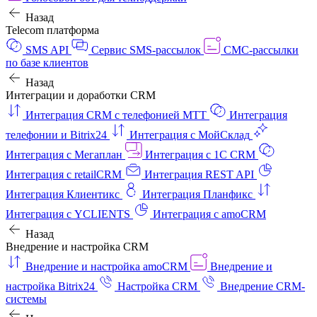
Назад
Telecom платформа
SMS API
Сервис SMS-рассылок
СМС-рассылки
по базе клиентов
Назад
Интеграции и доработки CRM
Интеграция CRM с телефонией МТТ
Интеграция
телефонии и Bitrix24
Интеграция с МойСклад
Интеграция с Мегаплан
Интеграция с 1C CRM
Интеграция с retailCRM
Интеграция REST API
Интеграция Клиентикс
Интеграция Планфикс
Интеграция с YCLIENTS
Интеграция с amoCRM
Назад
Внедрение и настройка CRM
Внедрение и настройка amoCRM
Внедрение и
настройка Bitrix24
Настройка CRM
Внедрение CRM-
системы