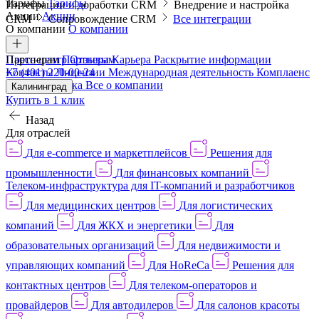
Тарифы
Тарифы
Интеграции и доработки CRM
Внедрение и настройка
Акции
Акции
CRM
Сопровождение CRM
Все интеграции
О компании
О компании
Пресс-центр
Партнерам
Партнерам
Отзывы
Карьера
Раскрытие информации
Контакты
+7 (401) 220-00-24
Лицензии
Международная деятельность
Комплаенс
и деловая этика
Все о компании
Калининград
Купить в 1 клик
Назад
Для отраслей
Для e-commerce и маркетплейсов
Решения для
промышленности
Для финансовых компаний
Телеком-инфраструктура для IT-компаний и разработчиков
Для медицинских центров
Для логистических
компаний
Для ЖКХ и энергетики
Для
образовательных организаций
Для недвижимости и
управляющих компаний
Для HoReCa
Решения для
контактных центров
Для телеком-операторов и
провайдеров
Для автодилеров
Для салонов красоты