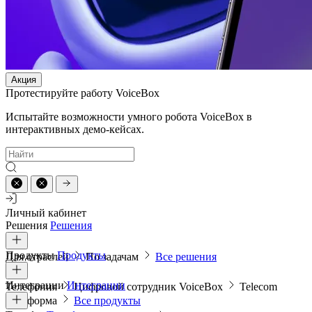
Акция
Протестируйте работу VoiceBox
Испытайте возможности умного робота VoiceBox в
интерактивных демо-кейсах.
Личный кабинет
Решения
Решения
Продукты
Продукты
Для отраслей
По задачам
Все решения
Интеграции
Интеграции
Телефония
Цифровой сотрудник VoiceBox
Telecom
платформа
Все продукты