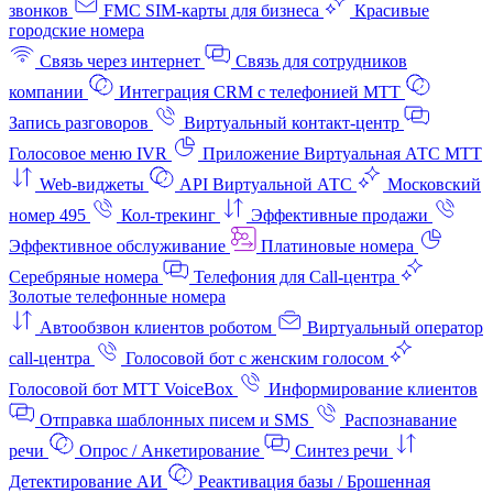
звонков
FMC SIM-карты для бизнеса
Красивые
городские номера
Связь через интернет
Связь для сотрудников
компании
Интеграция CRM с телефонией МТТ
Запись разговоров
Виртуальный контакт‑центр
Голосовое меню IVR
Приложение Виртуальная АТС МТТ
Web-виджеты
API Виртуальной АТС
Московский
номер 495
Кол-трекинг
Эффективные продажи
Эффективное обслуживание
Платиновые номера
Серебряные номера
Телефония для Call-центра
Золотые телефонные номера
Автообзвон клиентов роботом
Виртуальный оператор
call-центра
Голосовой бот с женским голосом
Голосовой бот МТТ VoiceBox
Информирование клиентов
Отправка шаблонных писем и SMS
Распознавание
речи
Опрос / Анкетирование
Синтез речи
Детектирование АИ
Реактивация базы / Брошенная