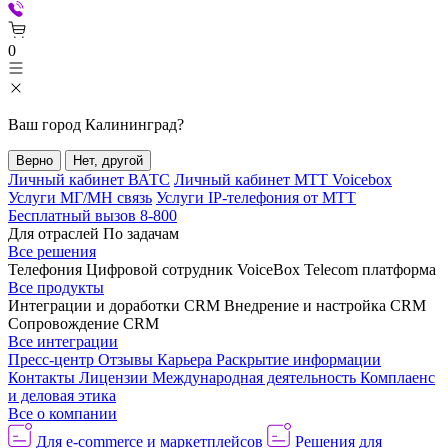
0
Ваш город
Калининград
?
Верно
Нет, другой
Личный кабинет ВАТС
Личный кабинет МТТ Voicebox
Услуги МГ/МН связь
Услуги IP-телефония от МТТ
Бесплатный вызов 8-800
Для отраслей
По задачам
Все решения
Телефония
Цифровой сотрудник VoiceBox
Telecom платформа
Все продукты
Интеграции и доработки CRM
Внедрение и настройка CRM
Сопровождение CRM
Все интеграции
Пресс-центр
Отзывы
Карьера
Раскрытие информации
Контакты
Лицензии
Международная деятельность
Комплаенс
и деловая этика
Все о компании
Для e-commerce и маркетплейсов
Решения для