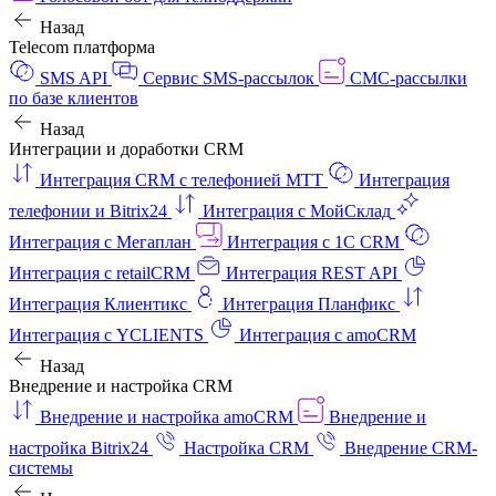
Назад
Telecom платформа
SMS API
Сервис SMS-рассылок
СМС-рассылки
по базе клиентов
Назад
Интеграции и доработки CRM
Интеграция CRM с телефонией МТТ
Интеграция
телефонии и Bitrix24
Интеграция с МойСклад
Интеграция с Мегаплан
Интеграция с 1C CRM
Интеграция с retailCRM
Интеграция REST API
Интеграция Клиентикс
Интеграция Планфикс
Интеграция с YCLIENTS
Интеграция с amoCRM
Назад
Внедрение и настройка CRM
Внедрение и настройка amoCRM
Внедрение и
настройка Bitrix24
Настройка CRM
Внедрение CRM-
системы