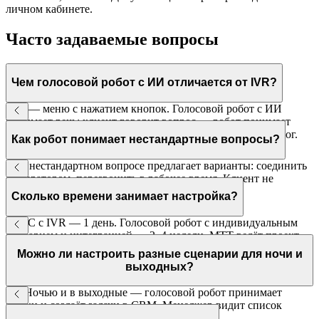
личном кабинете.
Часто задаваемые вопросы
Чем голосовой робот с ИИ отличается от IVR?
IVR — меню с нажатием кнопок. Голосовой робот с ИИ
понимает речь: клиент говорит вопрос — робот понимает
намерение и выполняет задачу. Ведёт полноценный диалог.
Как робот понимает нестандартные вопросы?
При нестандартном вопросе предлагает варианты: соединить
с оператором, перезвонить в рабочее время. Клиент не
остаётся без ответа.
Сколько времени занимает настройка?
ВАТС с IVR — 1 день. Голосовой робот с индивидуальным
сценарием и интеграцией — 2–4 недели. МТТ ведёт проект
под ключ.
Можно ли настроить разные сценарии для ночи и
выходных?
Да. Ночью и в выходные — голосовой робот принимает
заявки и создаёт задачи в CRM. Менеджер видит список
ночных обращений утром.