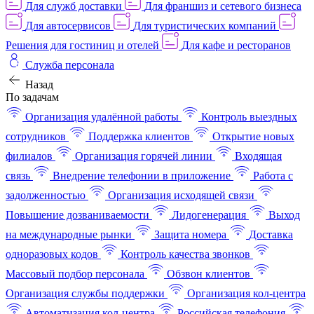
Для служб доставки
Для франшиз и сетевого бизнеса
Для автосервисов
Для туристических компаний
Решения для гостиниц и отелей
Для кафе и ресторанов
Служба персонала
Назад
По задачам
Организация удалённой работы
Контроль выездных
сотрудников
Поддержка клиентов
Открытие новых
филиалов
Организация горячей линии
Входящая
связь
Внедрение телефонии в приложение
Работа с
задолженностью
Организация исходящей связи
Повышение дозваниваемости
Лидогенерация
Выход
на международные рынки
Защита номера
Доставка
одноразовых кодов
Контроль качества звонков
Массовый подбор персонала
Обзвон клиентов
Организация службы поддержки
Организация кол-центра
Автоматизация кол-центра
Российская телефония