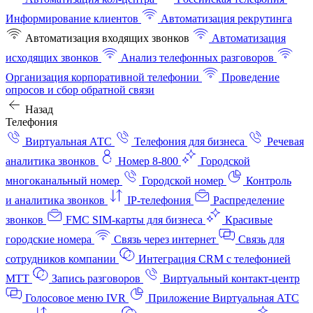
Информирование клиентов
Автоматизация рекрутинга
Автоматизация входящих звонков
Автоматизация
исходящих звонков
Анализ телефонных разговоров
Организация корпоративной телефонии
Проведение
опросов и сбор обратной связи
Назад
Телефония
Виртуальная АТС
Телефония для бизнеса
Речевая
аналитика звонков
Номер 8-800
Городской
многоканальный номер
Городской номер
Контроль
и аналитика звонков
IP-телефония
Распределение
звонков
FMC SIM-карты для бизнеса
Красивые
городские номера
Связь через интернет
Связь для
сотрудников компании
Интеграция CRM с телефонией
МТТ
Запись разговоров
Виртуальный контакт‑центр
Голосовое меню IVR
Приложение Виртуальная АТС