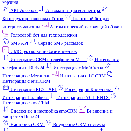
корзина
API Voicebox
Автоматизация кол‑центра
Конструктор голосовых ботов
Голосовой бот для
интернет‑магазина
Автоматический исходящий обзвон
Голосовой бот для техподдержки
SMS API
Сервис SMS-рассылок
СМС-рассылки по базе клиентов
Интеграция CRM с телефонией МТТ
Интеграция
телефонии и Bitrix24
Интеграция с МойСклад
Интеграция с Мегаплан
Интеграция с 1C CRM
Интеграция с retailCRM
Интеграция REST API
Интеграция Клиентикс
Интеграция Планфикс
Интеграция с YCLIENTS
Интеграция с amoCRM
Внедрение и настройка amoCRM
Внедрение и
настройка Bitrix24
Настройка CRM
Внедрение CRM-системы