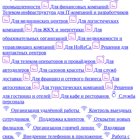
промышленности
Для финансовых компаний
Телеком-инфраструктура для IT-компаний и разработчиков
Для медицинских центров
Для логистических
компаний
Для ЖКХ и энергетики
Для
образовательных организаций
Для недвижимости и
управляющих компаний
Для HoReCa
Решения для
контактных центров
Для телеком-операторов и провайдеров
Для
автодилеров
Для салонов красоты
Для служб
доставки
Для франшиз и сетевого бизнеса
Для
автосервисов
Для туристических компаний
Решения
для гостиниц и отелей
Для кафе и ресторанов
Служба
персонала
Организация удалённой работы
Контроль выездных
сотрудников
Поддержка клиентов
Открытие новых
филиалов
Организация горячей линии
Входящая
связь
Внедрение телефонии в приложение
Работа с