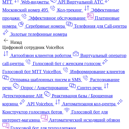
МТТ
Web-виджеты
API Виртуальной АТС
Московский номер 495
Кол-трекинг
Эффективные
продажи
Эффективное обслуживание
Платиновые
номера
Серебряные номера
Телефония для Call-центра
Золотые телефонные номера
Назад
Цифровой сотрудник VoiceBox
Автообзвон клиентов роботом
Виртуальный оператор
call-центра
Голосовой бот с женским голосом
Голосовой бот МТТ VoiceBox
Информирование клиентов
Отправка шаблонных писем и SMS
Распознавание
речи
Опрос / Анкетирование
Синтез речи
Детектирование АИ
Реактивация базы / Брошенная
корзина
API Voicebox
Автоматизация кол‑центра
Конструктор голосовых ботов
Голосовой бот для
интернет‑магазина
Автоматический исходящий обзвон
Голосовой бот для техподдержки