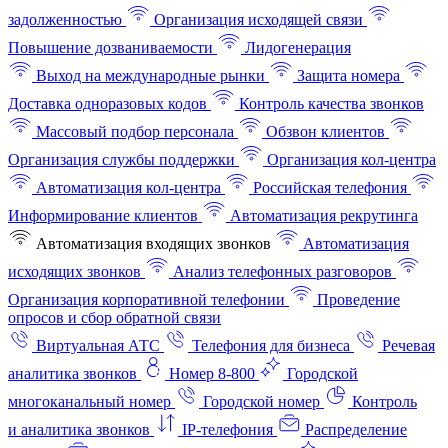
задолженностью
Организация исходящей связи
Повышение дозваниваемости
Лидогенерация
Выход на международные рынки
Защита номера
Доставка одноразовых кодов
Контроль качества звонков
Массовый подбор персонала
Обзвон клиентов
Организация службы поддержки
Организация кол-центра
Автоматизация кол-центра
Российская телефония
Информирование клиентов
Автоматизация рекрутинга
Автоматизация входящих звонков
Автоматизация
исходящих звонков
Анализ телефонных разговоров
Организация корпоративной телефонии
Проведение
опросов и сбор обратной связи
Виртуальная АТС
Телефония для бизнеса
Речевая
аналитика звонков
Номер 8-800
Городской
многоканальный номер
Городской номер
Контроль
и аналитика звонков
IP-телефония
Распределение