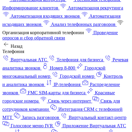
Информирование клиентов
Автоматизация рекрутинга
Автоматизация входящих звонков
Автоматизация
исходящих звонков
Анализ телефонных разговоров
Организация корпоративной телефонии
Проведение
опросов и сбор обратной связи
Назад
Телефония
Виртуальная АТС
Телефония для бизнеса
Речевая
аналитика звонков
Номер 8-800
Городской
многоканальный номер
Городской номер
Контроль
и аналитика звонков
IP-телефония
Распределение
звонков
FMC SIM-карты для бизнеса
Красивые
городские номера
Связь через интернет
Связь для
сотрудников компании
Интеграция CRM с телефонией
МТТ
Запись разговоров
Виртуальный контакт‑центр
Голосовое меню IVR
Приложение Виртуальная АТС