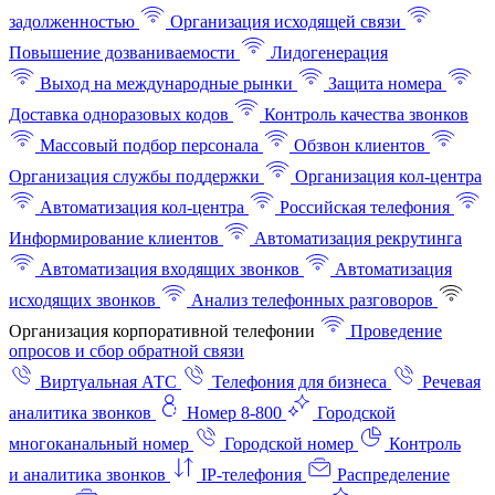
задолженностью
Организация исходящей связи
Повышение дозваниваемости
Лидогенерация
Выход на международные рынки
Защита номера
Доставка одноразовых кодов
Контроль качества звонков
Массовый подбор персонала
Обзвон клиентов
Организация службы поддержки
Организация кол-центра
Автоматизация кол-центра
Российская телефония
Информирование клиентов
Автоматизация рекрутинга
Автоматизация входящих звонков
Автоматизация
исходящих звонков
Анализ телефонных разговоров
Организация корпоративной телефонии
Проведение
опросов и сбор обратной связи
Виртуальная АТС
Телефония для бизнеса
Речевая
аналитика звонков
Номер 8-800
Городской
многоканальный номер
Городской номер
Контроль
и аналитика звонков
IP-телефония
Распределение