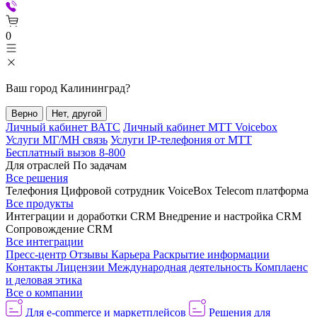
0
Ваш город
Калининград
?
Верно
Нет, другой
Личный кабинет ВАТС
Личный кабинет МТТ Voicebox
Услуги МГ/МН связь
Услуги IP-телефония от МТТ
Бесплатный вызов 8-800
Для отраслей
По задачам
Все решения
Телефония
Цифровой сотрудник VoiceBox
Telecom платформа
Все продукты
Интеграции и доработки CRM
Внедрение и настройка CRM
Сопровождение CRM
Все интеграции
Пресс-центр
Отзывы
Карьера
Раскрытие информации
Контакты
Лицензии
Международная деятельность
Комплаенс
и деловая этика
Все о компании
Для e-commerce и маркетплейсов
Решения для