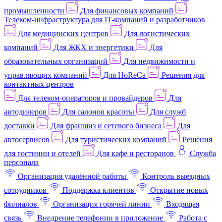
промышленности
Для финансовых компаний
Телеком-инфраструктура для IT-компаний и разработчиков
Для медицинских центров
Для логистических
компаний
Для ЖКХ и энергетики
Для
образовательных организаций
Для недвижимости и
управляющих компаний
Для HoReCa
Решения для
контактных центров
Для телеком-операторов и провайдеров
Для
автодилеров
Для салонов красоты
Для служб
доставки
Для франшиз и сетевого бизнеса
Для
автосервисов
Для туристических компаний
Решения
для гостиниц и отелей
Для кафе и ресторанов
Служба
персонала
Организация удалённой работы
Контроль выездных
сотрудников
Поддержка клиентов
Открытие новых
филиалов
Организация горячей линии
Входящая
связь
Внедрение телефонии в приложение
Работа с