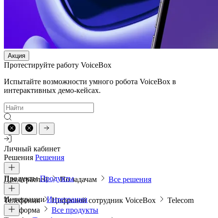
Акция
Протестируйте работу VoiceBox
Испытайте возможности умного робота VoiceBox в
интерактивных демо-кейсах.
Личный кабинет
Решения
Решения
Продукты
Продукты
Для отраслей
По задачам
Все решения
Интеграции
Интеграции
Телефония
Цифровой сотрудник VoiceBox
Telecom
платформа
Все продукты