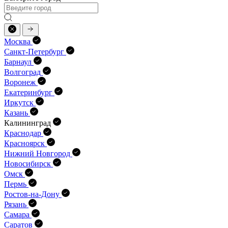
Москва
Санкт-Петербург
Барнаул
Волгоград
Воронеж
Екатеринбург
Иркутск
Казань
Калининград
Краснодар
Красноярск
Нижний Новгород
Новосибирск
Омск
Пермь
Ростов-на-Дону
Рязань
Самара
Саратов