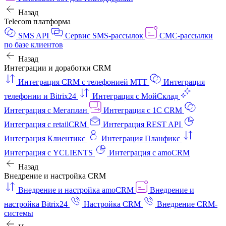
Назад
Telecom платформа
SMS API
Сервис SMS-рассылок
СМС-рассылки
по базе клиентов
Назад
Интеграции и доработки CRM
Интеграция CRM с телефонией МТТ
Интеграция
телефонии и Bitrix24
Интеграция с МойСклад
Интеграция с Мегаплан
Интеграция с 1C CRM
Интеграция с retailCRM
Интеграция REST API
Интеграция Клиентикс
Интеграция Планфикс
Интеграция с YCLIENTS
Интеграция с amoCRM
Назад
Внедрение и настройка CRM
Внедрение и настройка amoCRM
Внедрение и
настройка Bitrix24
Настройка CRM
Внедрение CRM-
системы