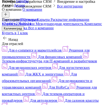
Тарифы
Тарифы
Интеграции и доработки CRM
Внедрение и настройка
Акции
Акции
CRM
Сопровождение CRM
Все интеграции
О компании
О компании
Пресс-центр
Партнерам
Партнерам
Отзывы
Карьера
Раскрытие информации
Контакты
+7 (401) 220-00-24
Лицензии
Международная деятельность
Комплаенс
и деловая этика
Все о компании
Калининград
Купить в 1 клик
Назад
Для отраслей
Для e-commerce и маркетплейсов
Решения для
промышленности
Для финансовых компаний
Телеком-инфраструктура для IT-компаний и разработчиков
Для медицинских центров
Для логистических
компаний
Для ЖКХ и энергетики
Для
образовательных организаций
Для недвижимости и
управляющих компаний
Для HoReCa
Решения для
контактных центров
Для телеком-операторов и
провайдеров
Для автодилеров
Для салонов красоты