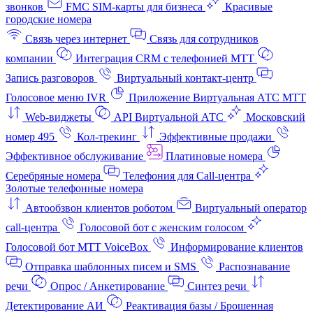
звонков
FMC SIM-карты для бизнеса
Красивые
городские номера
Связь через интернет
Связь для сотрудников
компании
Интеграция CRM с телефонией МТТ
Запись разговоров
Виртуальный контакт‑центр
Голосовое меню IVR
Приложение Виртуальная АТС МТТ
Web-виджеты
API Виртуальной АТС
Московский
номер 495
Кол-трекинг
Эффективные продажи
Эффективное обслуживание
Платиновые номера
Серебряные номера
Телефония для Call-центра
Золотые телефонные номера
Автообзвон клиентов роботом
Виртуальный оператор
call-центра
Голосовой бот с женским голосом
Голосовой бот МТТ VoiceBox
Информирование клиентов
Отправка шаблонных писем и SMS
Распознавание
речи
Опрос / Анкетирование
Синтез речи
Детектирование АИ
Реактивация базы / Брошенная