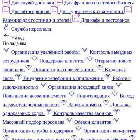
Для служб доставки
Для франшиз и сетевого бизнеса
Для автосервисов
Для туристических компаний
Решения для гостиниц и отелей
Для кафе и ресторанов
Служба персонала
Назад
По задачам
Организация удалённой работы
Контроль выездных
сотрудников
Поддержка клиентов
Открытие новых
филиалов
Организация горячей линии
Входящая
связь
Внедрение телефонии в приложение
Работа с
задолженностью
Организация исходящей связи
Повышение дозваниваемости
Лидогенерация
Выход
на международные рынки
Защита номера
Доставка
одноразовых кодов
Контроль качества звонков
Массовый подбор персонала
Обзвон клиентов
Организация службы поддержки
Организация кол-центра
Автоматизация кол-центра
Российская телефония