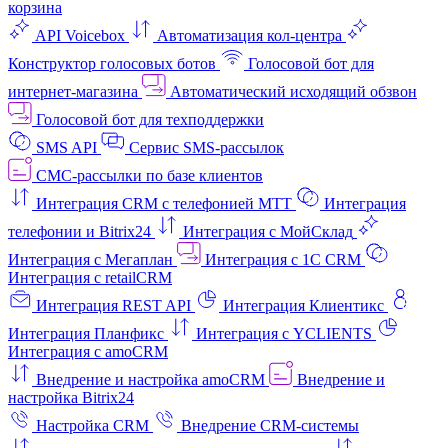
корзина
API Voicebox
Автоматизация кол‑центра
Конструктор голосовых ботов
Голосовой бот для
интернет‑магазина
Автоматический исходящий обзвон
Голосовой бот для техподдержки
SMS API
Сервис SMS-рассылок
СМС-рассылки по базе клиентов
Интеграция CRM с телефонией МТТ
Интеграция
телефонии и Bitrix24
Интеграция с МойСклад
Интеграция с Мегаплан
Интеграция с 1C CRM
Интеграция с retailCRM
Интеграция REST API
Интеграция Клиентикс
Интеграция Планфикс
Интеграция с YCLIENTS
Интеграция с amoCRM
Внедрение и настройка amoCRM
Внедрение и
настройка Bitrix24
Настройка CRM
Внедрение CRM-системы