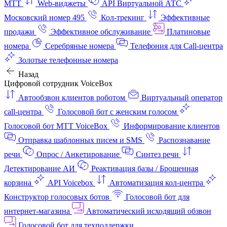
МТТ
Web-виджеты
API Виртуальной АТС
Московский номер 495
Кол-трекинг
Эффективные
продажи
Эффективное обслуживание
Платиновые
номера
Серебряные номера
Телефония для Call-центра
Золотые телефонные номера
Назад
Цифровой сотрудник VoiceBox
Автообзвон клиентов роботом
Виртуальный оператор
call-центра
Голосовой бот с женским голосом
Голосовой бот МТТ VoiceBox
Информирование клиентов
Отправка шаблонных писем и SMS
Распознавание
речи
Опрос / Анкетирование
Синтез речи
Детектирование АИ
Реактивация базы / Брошенная
корзина
API Voicebox
Автоматизация кол‑центра
Конструктор голосовых ботов
Голосовой бот для
интернет‑магазина
Автоматический исходящий обзвон
Голосовой бот для техподдержки