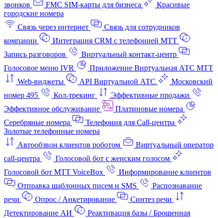
звонков
FMC SIM-карты для бизнеса
Красивые
городские номера
Связь через интернет
Связь для сотрудников
компании
Интеграция CRM с телефонией МТТ
Запись разговоров
Виртуальный контакт‑центр
Голосовое меню IVR
Приложение Виртуальная АТС МТТ
Web-виджеты
API Виртуальной АТС
Московский
номер 495
Кол-трекинг
Эффективные продажи
Эффективное обслуживание
Платиновые номера
Серебряные номера
Телефония для Call-центра
Золотые телефонные номера
Автообзвон клиентов роботом
Виртуальный оператор
call-центра
Голосовой бот с женским голосом
Голосовой бот МТТ VoiceBox
Информирование клиентов
Отправка шаблонных писем и SMS
Распознавание
речи
Опрос / Анкетирование
Синтез речи
Детектирование АИ
Реактивация базы / Брошенная