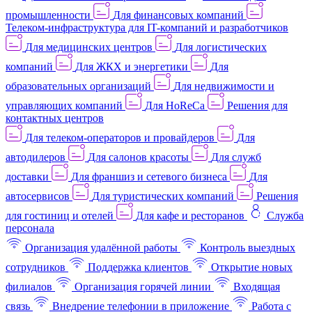
промышленности
Для финансовых компаний
Телеком-инфраструктура для IT-компаний и разработчиков
Для медицинских центров
Для логистических
компаний
Для ЖКХ и энергетики
Для
образовательных организаций
Для недвижимости и
управляющих компаний
Для HoReCa
Решения для
контактных центров
Для телеком-операторов и провайдеров
Для
автодилеров
Для салонов красоты
Для служб
доставки
Для франшиз и сетевого бизнеса
Для
автосервисов
Для туристических компаний
Решения
для гостиниц и отелей
Для кафе и ресторанов
Служба
персонала
Организация удалённой работы
Контроль выездных
сотрудников
Поддержка клиентов
Открытие новых
филиалов
Организация горячей линии
Входящая
связь
Внедрение телефонии в приложение
Работа с