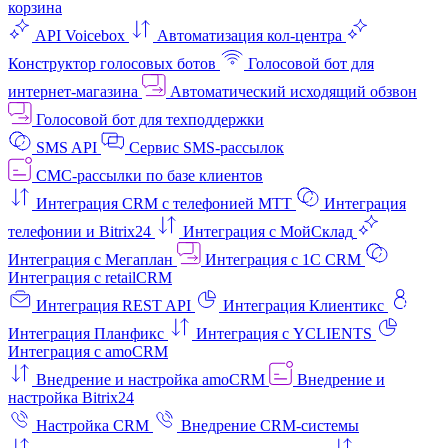
корзина
API Voicebox
Автоматизация кол‑центра
Конструктор голосовых ботов
Голосовой бот для
интернет‑магазина
Автоматический исходящий обзвон
Голосовой бот для техподдержки
SMS API
Сервис SMS-рассылок
СМС-рассылки по базе клиентов
Интеграция CRM с телефонией МТТ
Интеграция
телефонии и Bitrix24
Интеграция с МойСклад
Интеграция с Мегаплан
Интеграция с 1C CRM
Интеграция с retailCRM
Интеграция REST API
Интеграция Клиентикс
Интеграция Планфикс
Интеграция с YCLIENTS
Интеграция с amoCRM
Внедрение и настройка amoCRM
Внедрение и
настройка Bitrix24
Настройка CRM
Внедрение CRM-системы