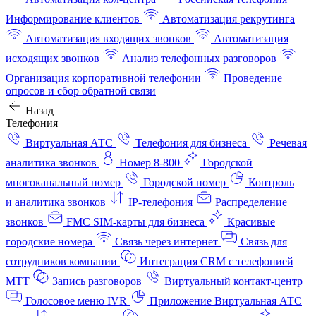
Информирование клиентов
Автоматизация рекрутинга
Автоматизация входящих звонков
Автоматизация
исходящих звонков
Анализ телефонных разговоров
Организация корпоративной телефонии
Проведение
опросов и сбор обратной связи
Назад
Телефония
Виртуальная АТС
Телефония для бизнеса
Речевая
аналитика звонков
Номер 8-800
Городской
многоканальный номер
Городской номер
Контроль
и аналитика звонков
IP-телефония
Распределение
звонков
FMC SIM-карты для бизнеса
Красивые
городские номера
Связь через интернет
Связь для
сотрудников компании
Интеграция CRM с телефонией
МТТ
Запись разговоров
Виртуальный контакт‑центр
Голосовое меню IVR
Приложение Виртуальная АТС