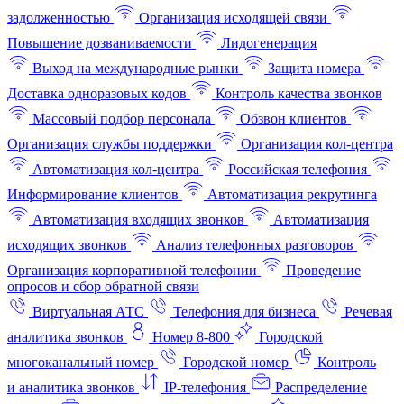
задолженностью
Организация исходящей связи
Повышение дозваниваемости
Лидогенерация
Выход на международные рынки
Защита номера
Доставка одноразовых кодов
Контроль качества звонков
Массовый подбор персонала
Обзвон клиентов
Организация службы поддержки
Организация кол-центра
Автоматизация кол-центра
Российская телефония
Информирование клиентов
Автоматизация рекрутинга
Автоматизация входящих звонков
Автоматизация
исходящих звонков
Анализ телефонных разговоров
Организация корпоративной телефонии
Проведение
опросов и сбор обратной связи
Виртуальная АТС
Телефония для бизнеса
Речевая
аналитика звонков
Номер 8-800
Городской
многоканальный номер
Городской номер
Контроль
и аналитика звонков
IP-телефония
Распределение