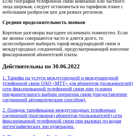
Если география телефонной связи компании или частного
лица широкая, следует остановиться на тарифном плане с
небольшим разбросом цен для разных регионов.
Средняя продолжительность звонков
Короткие разговоры выгоднее оплачивать поминутно. Если
же звонки совершаются часто и длятся долго, то
целесообразнее выбирать тариф международной связи и
междугородных соединений, предусматривающий внесение
фиксированной абонентской платы.
Действительны по 30.06.2022
1. Тарифы на услуги междугородной и международной
телефонной связи ОАО «МТТ» для абонентов (пользователей)
сети фиксированной телефонной связи при условии
предварительного выбора оператора связи (предоставление
соединений автоматическим способом).
2. Порядок тарификации междугородных телефонных
соединений (разговоров) абонентов (пользователей) сети
фиксированной телефонной связи при вызовах по кодам
негеографических зон нумерации.