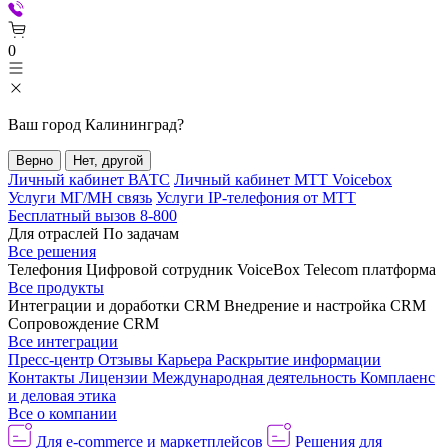
0
Ваш город
Калининград
?
Верно
Нет, другой
Личный кабинет ВАТС
Личный кабинет МТТ Voicebox
Услуги МГ/МН связь
Услуги IP-телефония от МТТ
Бесплатный вызов 8-800
Для отраслей
По задачам
Все решения
Телефония
Цифровой сотрудник VoiceBox
Telecom платформа
Все продукты
Интеграции и доработки CRM
Внедрение и настройка CRM
Сопровождение CRM
Все интеграции
Пресс-центр
Отзывы
Карьера
Раскрытие информации
Контакты
Лицензии
Международная деятельность
Комплаенс
и деловая этика
Все о компании
Для e-commerce и маркетплейсов
Решения для