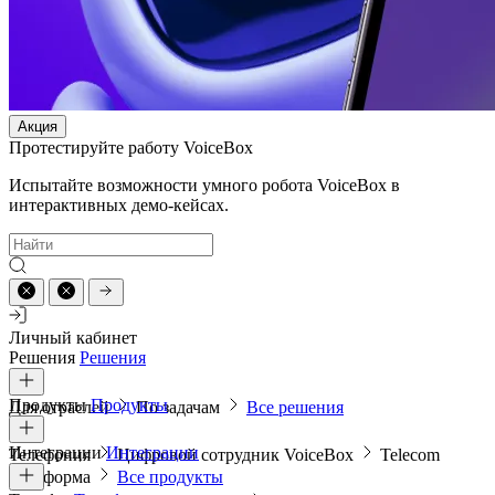
Акция
Протестируйте работу VoiceBox
Испытайте возможности умного робота VoiceBox в
интерактивных демо-кейсах.
Личный кабинет
Решения
Решения
Продукты
Продукты
Для отраслей
По задачам
Все решения
Интеграции
Интеграции
Телефония
Цифровой сотрудник VoiceBox
Telecom
платформа
Все продукты