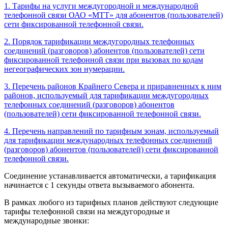
1. Тарифы на услуги междугородной и международной
телефонной связи ОАО «МТТ» для абонентов (пользователей)
сети фиксированной телефонной связи.
2. Порядок тарификации междугородных телефонных
соединений (разговоров) абонентов (пользователей) сети
фиксированной телефонной связи при вызовах по кодам
негеографических зон нумерации.
3. Перечень районов Крайнего Севера и приравненных к ним
районов, используемый для тарификации междугородных
телефонных соединений (разговоров) абонентов
(пользователей) сети фиксированной телефонной связи.
4. Перечень направлений по тарифным зонам, используемый
для тарификации международных телефонных соединений
(разговоров) абонентов (пользователей) сети фиксированной
телефонной связи.
Соединение устанавливается автоматически, а тарификация
начинается с 1 секунды ответа вызываемого абонента.
В рамках любого из тарифных планов действуют следующие
тарифы телефонной связи на междугородные и
международные звонки: