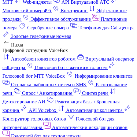
МТТ
Web-виджеты
API Виртуальной АТС
Московский номер 495
Кол-трекинг
Эффективные
продажи
Эффективное обслуживание
Платиновые
номера
Серебряные номера
Телефония для Call-центра
Золотые телефонные номера
Назад
Цифровой сотрудник VoiceBox
Автообзвон клиентов роботом
Виртуальный оператор
call-центра
Голосовой бот с женским голосом
Голосовой бот МТТ VoiceBox
Информирование клиентов
Отправка шаблонных писем и SMS
Распознавание
речи
Опрос / Анкетирование
Синтез речи
Детектирование АИ
Реактивация базы / Брошенная
корзина
API Voicebox
Автоматизация кол‑центра
Конструктор голосовых ботов
Голосовой бот для
интернет‑магазина
Автоматический исходящий обзвон
Голосовой бот для техподдержки