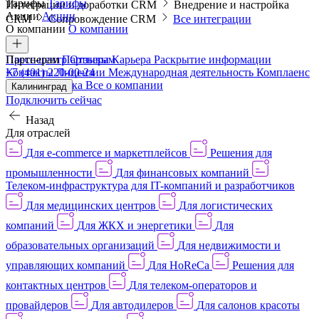
Тарифы
Тарифы
Интеграции и доработки CRM
Внедрение и настройка
Акции
Акции
CRM
Сопровождение CRM
Все интеграции
О компании
О компании
Пресс-центр
Партнерам
Партнерам
Отзывы
Карьера
Раскрытие информации
Контакты
+7 (401) 220-00-24
Лицензии
Международная деятельность
Комплаенс
и деловая этика
Все о компании
Калининград
Подключить сейчас
Назад
Для отраслей
Для e-commerce и маркетплейсов
Решения для
промышленности
Для финансовых компаний
Телеком-инфраструктура для IT-компаний и разработчиков
Для медицинских центров
Для логистических
компаний
Для ЖКХ и энергетики
Для
образовательных организаций
Для недвижимости и
управляющих компаний
Для HoReCa
Решения для
контактных центров
Для телеком-операторов и
провайдеров
Для автодилеров
Для салонов красоты