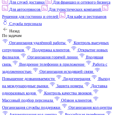
Для служб доставки
Для франшиз и сетевого бизнеса
Для автосервисов
Для туристических компаний
Решения для гостиниц и отелей
Для кафе и ресторанов
Служба персонала
Назад
По задачам
Организация удалённой работы
Контроль выездных
сотрудников
Поддержка клиентов
Открытие новых
филиалов
Организация горячей линии
Входящая
связь
Внедрение телефонии в приложение
Работа с
задолженностью
Организация исходящей связи
Повышение дозваниваемости
Лидогенерация
Выход
на международные рынки
Защита номера
Доставка
одноразовых кодов
Контроль качества звонков
Массовый подбор персонала
Обзвон клиентов
Организация службы поддержки
Организация кол-центра
Автоматизация кол-центра
Российская телефония