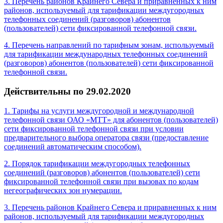
3. Перечень районов Крайнего Севера и приравненных к ним
районов, используемый для тарификации междугородных
телефонных соединений (разговоров) абонентов
(пользователей) сети фиксированной телефонной связи.
4. Перечень направлений по тарифным зонам, используемый
для тарификации международных телефонных соединений
(разговоров) абонентов (пользователей) сети фиксированной
телефонной связи.
Действительны по 29.02.2020
1. Тарифы на услуги междугородной и международной
телефонной связи ОАО «МТТ» для абонентов (пользователей)
сети фиксированной телефонной связи при условии
предварительного выбора оператора связи (предоставление
соединений автоматическим способом).
2. Порядок тарификации междугородных телефонных
соединений (разговоров) абонентов (пользователей) сети
фиксированной телефонной связи при вызовах по кодам
негеографических зон нумерации.
3. Перечень районов Крайнего Севера и приравненных к ним
районов, используемый для тарификации междугородных