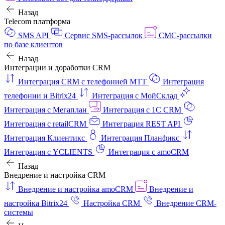
Назад
Telecom платформа
SMS API
Сервис SMS-рассылок
СМС-рассылки
по базе клиентов
Назад
Интеграции и доработки CRM
Интеграция CRM с телефонией МТТ
Интеграция
телефонии и Bitrix24
Интеграция с МойСклад
Интеграция с Мегаплан
Интеграция с 1C CRM
Интеграция с retailCRM
Интеграция REST API
Интеграция Клиентикс
Интеграция Планфикс
Интеграция с YCLIENTS
Интеграция с amoCRM
Назад
Внедрение и настройка CRM
Внедрение и настройка amoCRM
Внедрение и
настройка Bitrix24
Настройка CRM
Внедрение CRM-
системы